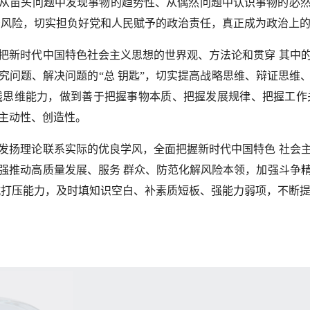
从苗头问题中发现事物的
趋势性、从偶然问题中认识事物的必
治风险，切实担负好党和人民赋予的政治责任，真正成为政治上
新时代中国特色社会主义思想的世界观、方法论和贯穿
其中
究问题、解决问题的“总
钥匙”，切实提高战略思维、辩证思维
线思维能力，做到善于把握事物本质、把握发展规律、把握工作
主动性、创造性。
扬理论联系实际的优良学风，全面把握新时代中国特色
社会
强推动高质量发展、服务
群众、防范化解风险本领，加强斗争
抗打压能力，及时填知识空白、补素质短板、强能力弱项，不断