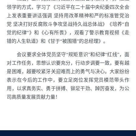
领学的方式，学习了《习近平在二十届中央纪委四次全会
上发表重要讲话强调 坚持用改革精神和严的标准管党治
党 坚决打好反腐败斗争攻坚战持久战总体战》《培养“自
觉的纪律”》和《心有所畏》，观看了警示教育视频《走
错的人生轨道》和《甘于“被围猎”的总经理》。
会议要求全体党员坚守“规矩意识”和纪律“红线”，面
对工作任务，思想认识要充分，行动步调要一致，要有越
是困难，越要咬紧牙关迎难而上的勇气与决心。大家纷纷
表示在今后的工作中，要立足岗位发挥党员模范带头作
用，以求真务实、勇于拼搏、铆足干劲、踔厉奋发，为公
司高质量发展贡献力量！